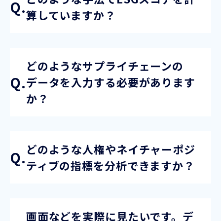
権についても分析できるよう拡張を施しています。
算していますか？
分析に必要な産業間のサプライチェーン構造は、
膨大な国家統計から平均的なものを補完しており
ます。また、環境や人権負荷情報は、国家統計・
国際機関の調査・学術的な研究結果から、取得し
どのようなサプライチェーンの
ています。
データを入力する必要があります
製品・サービスに使用している原材料の品目とコ
か？
ストのみで分析が可能です。aiESGが保有するサプ
ライチェーンのビッグデータに基づき、調査した
い製品・サービス単位で各項目の状況の可視化・
数値化を実行できます。
どのような人権やネイチャーポジ
国際機関の発表している指標や学術研究のために
ティブの指標を分析できますか？
収集した指標など、合わせて3000以上の指標がご
ざいます。人権面でも環境面でも、国際的・学術
的に重要視されている指標から構成されていま
す。
画面などを実際に見たいです。デ