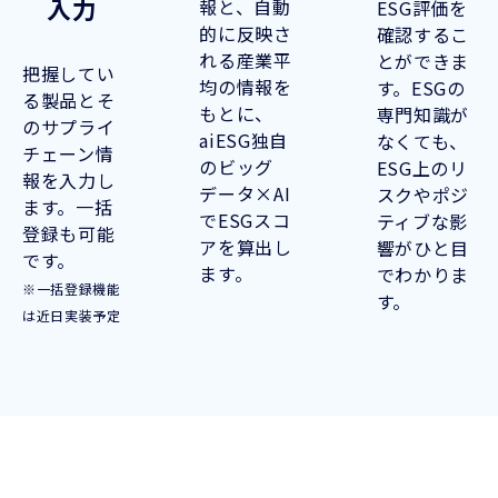
入力
報と、自動
ESG評価を
的に反映さ
確認するこ
れる産業平
とができま
把握してい
均の情報を
す。ESGの
る製品とそ
もとに、
専門知識が
のサプライ
aiESG独自
なくても、
チェーン情
のビッグ
ESG上のリ
報を入力し
データ×AI
スクやポジ
ます。一括
でESGスコ
ティブな影
登録も可能
アを算出し
響がひと目
です。
ます。
でわかりま
※一括登録機能
す。
は近日実装予定