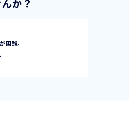
せんか？
とが困難。
、