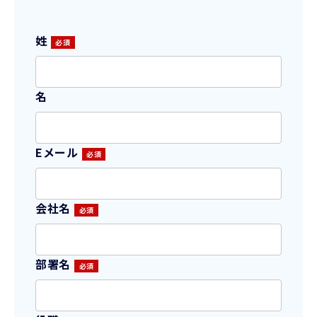
姓
名
Eメール
会社名
部署名