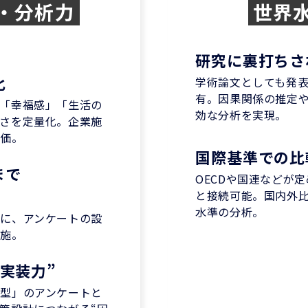
・分析力
世界
研究に裏打ちさ
化
学術論文としても発
有。因果関係の推定
「幸福感」「生活の
効な分析を実現。
さを定量化。企業施
評価。
国際基準での比
まで
OECDや国連などが
と接続可能。国内外
水準の分析。
に、アンケートの設
実施。
実装力”
型」のアンケートと