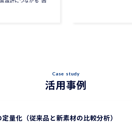
策設計につながる“因
Case  study
活用事例
の定量化（従来品と新素材の比較分析）